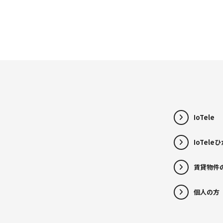
IoTele
IoTele
賃貸物件
個人の方